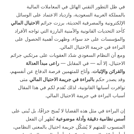
في ظل التطور التقني الهائل في المعاملات المالية
بالمملكة العربية السعودية، وازدياد الاعتماد على الوسائل
الإلكترونية والمصرفية الحديثة، برزت جرائم
الاحتيال المالي
كأحد التحديات القانونية والأمنية البارزة التي تواجه الأفراد
والمؤسسات على حد سواء، وظهرت أهمية الحصول على
البراءة في جريمة الاحتيال المالي.
ومع أن النظام السعودي شدّد العقوبات على مرتكبي جرائم
الاحتيال، إلا أنه — في المقابل —
راعى مبدأ العدالة
والقرائن والإثبات
، وأتاح للمتهمين فرصة الدفاع عن أنفسهم،
وقد يصدر حكم
بالبراءة في جريمة الاحتيال المالي
متى
توافرت أسبابها القانونية، لذلك نُقدم لكم في هذا المقال
أسباب البراءة في جريمة الاحتيال المالي.
إن البراءة في مثل هذه القضايا لا تُمنح جزافًا، بل تُبنى على
أسس نظامية دقيقة وأدلة موضوعية
تُظهر أن الفعل
المنسوب للمتهم لا يُشكّل جريمة احتيال بالمعنى النظامي،