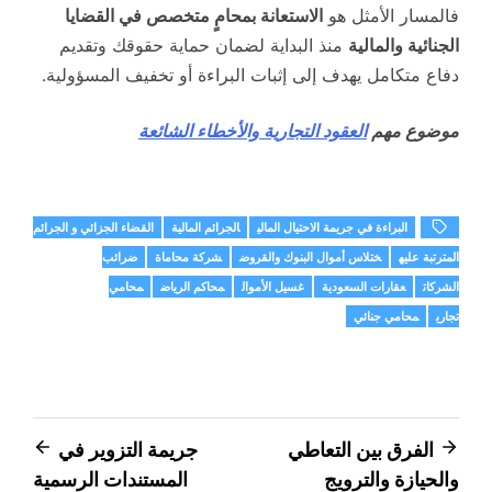
فالمسار الأمثل هو
الاستعانة بمحامٍ متخصص في القضايا
الجنائية والمالية
منذ البداية لضمان حماية حقوقك وتقديم
دفاع متكامل يهدف إلى إثبات البراءة أو تخفيف المسؤولية.
موضوع مهم
العقود التجارية والأخطاء الشائعة
البراءة في جريمة الاحتيال المالي
الجرائم المالية
القضاء الجزائي و الجرائم
المترتبة عليه
ختلاس أموال البنوك والقروض
شركة محاماة
ضرائب
الشركات
عقارات السعودية
غسيل الأموال
محاكم الرياض
محامي
تجاري
محامي جنائي
تصفّح
الفرق بين التعاطي
جريمة التزوير في
والحيازة والترويج
المستندات الرسمية