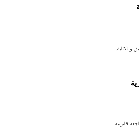
 والكتابة.
ية
عة قانونية.