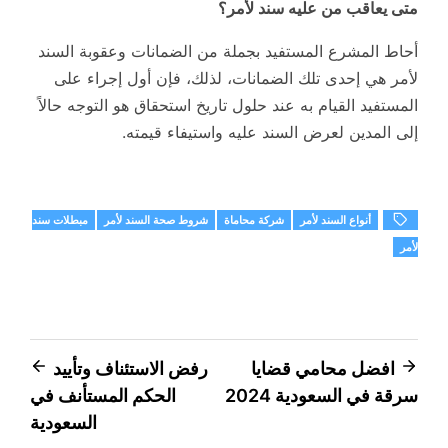
متى يعاقب من عليه سند لأمر؟
أحاط المشرع المستفيد بجملة من الضمانات وعقوبة السند
لأمر هي إحدى تلك الضمانات، لذلك، فإن أول إجراء على
المستفيد القيام به عند حلول تاريخ استحقاق هو التوجه حالاً
إلى المدين لعرض السند عليه واستيفاء قيمته.
أنواع السند لأمر
شركة محاماة
شروط صحة السند لأمر
مبطلات سند
لأمر
تصفّح
افضل محامي قضايا
رفض الاستئناف وتأييد
سرقة في السعودية 2024
الحكم المستأنف في
المقالات
السعودية