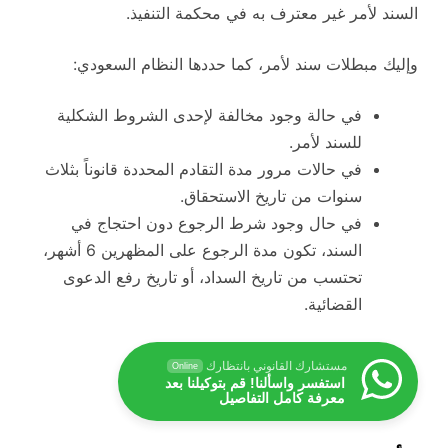
السند لأمر غير معترف به في محكمة التنفيذ.
وإليك مبطلات سند لأمر، كما حددها النظام السعودي:
في حالة وجود مخالفة لإحدى الشروط الشكلية
للسند لأمر.
في حالات مرور مدة التقادم المحددة قانوناً بثلاث
سنوات من تاريخ الاستحقاق.
في حال وجود شرط الرجوع دون احتجاج في
السند، تكون مدة الرجوع على المظهرين 6 أشهر،
تحتسب من تاريخ السداد، أو تاريخ رفع الدعوى
القضائية.
مستشارك القانوني بانتظارك
Online
استفسر واسألنا! قم بتوكيلنا بعد
معرفة كامل التفاصيل