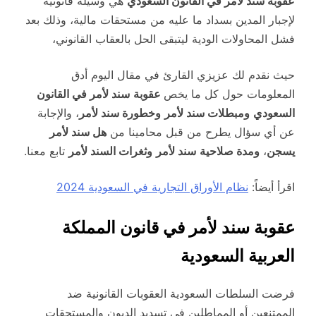
عقوبة سند لأمر في القانون السعودي
هي وسيلة قانونية
لإجبار المدين بسداد ما عليه من مستحقات مالية، وذلك بعد
فشل المحاولات الودية ليتبقى الحل بالعقاب القانوني،
حيث نقدم لك عزيزي القارئ في مقال اليوم أدق
المعلومات حول كل ما يخص
عقوبة
سند لأمر في القانون
السعودي
ومبطلات سند لأمر
وخطورة سند لأمر
، والإجابة
عن أي سؤال يطرح من قبل محامينا من
هل سند لأمر
يسجن
،
ومدة صلاحية
سند لأمر
وثغرات السند لأمر
تابع معنا.
اقرأ أيضاً:
نظام الأوراق التجارية في السعودية 2024
عقوبة سند لأمر في قانون المملكة
العربية السعودية
فرضت السلطات السعودية العقوبات القانونية ضد
الممتنعين أو المماطلين في تسديد الديون والمستحقات