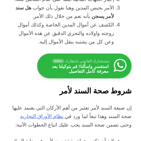
الأمر بحبس المدين وهنا نقول بأن جواب
هل سند
لأمر يسجن
بأنه نعم من خلال ذلك الأمر.
الكشف عن أموال المدين الخاصة وكذلك أموال
زوجته واولاده والتحري الدقيق عن هذه الأموال
وعن كل من يشتبه بنقل الأموال إليه.
مستشارك القانوني بانتظارك
Online
استفسر واسألنا! قم بتوكيلنا بعد
معرفة كامل التفاصيل
شروط صحة السند لأمر
إن صيغة السند لأمر تعتبر من أهم الأركان التي يعتمد عليها
صحة السند وهذا تبعاً لما ورد في
نظام الأوراق التجارية
وحتى تضمن صحة السند يجب عليك اتباع الخطوات الآتية:
لابد أن تكتب جملة وثيقة سند لأمر في بداية الصك،