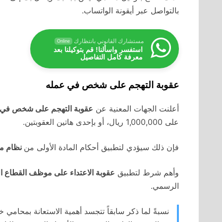
بالتواصل عبر أيقونة الواتساب.
مستشارك القانوني بانتظارك
Online
استفسر واسألنا! قم بتوكيلنا بعد
معرفة كامل التفاصيل
عقوبة التهجم على شخص في عمله
أعلنت الجهات المعنية عن
عقوبة التهجم على شخص في 
على 1,000,000 ريال، أو بإحدى هاتين العقوبتين.
فإن ذلك سيؤدي لتطبيق أحكام المادة الأولى من
نظام مك
وأهم شرط لتطبيق
عقوبة الاعتداء على موظف القطاع ال
الرسمي.
نسبةً لما ذكر سابقاً تتجسد أهمية الاستعانة بمحامي