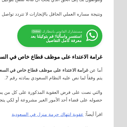
ونتيجة مساره العملي الحافل بالإنجازات لا تتردد تواصل لد
مستشارك القانوني بانتظارك
Online
استفسر واسألنا! قم بتوكيلنا بعد
معرفة كامل التفاصيل
غرامة الاعتداء على موظف قطاع خاص في السع
أما عن
غرامة الاعتداء على موظف قطاع خاص في السعو
يتم وفقاً لما نص عليه النظام السعودي بمادته رقم 7.
والتي نصت على فرض العقوبة المذكورة على كل من يست
حصوله على قضاء أحد الأمور الغير مشروعة أو لكي يتجنب
اقرأ أيضاً:
عقوبة انتهاك حرمة منزل في السعودية