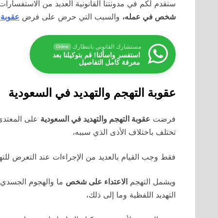
سنقدم لكم في مدونتنا القانونية العديد من الاستفسارا
شخص في عمله،
والسبب التي حرض على فرض
عقوبة
مستشارك القانوني بانتظارك
Online
استفسر واسألنا! قم بتوكيلنا بعد
معرفة كامل التفاصيل
عقوبة التهجم والتهديد في السعودية
فرضت
عقوبة التهجم والتهديد في السعودية
تختلف باختلاف الأذى الذي سببه،
فقط وجب القيام بالعديد من الإجراءات عند التعرض لل
ويشمل التهجم
الاعتداء على شخص
ما والهجوم الجسدي ع
التهديد اللفظية وما إلى ذلك،