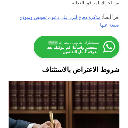
من لجوئك لمرافق العدالة.
اقرأ أيضاً:
مذكرة دفاع للرد على دعوى تعويض ونموذج
صيغة عنها
مستشارك القانوني بانتظارك
Online
استفسر واسألنا! قم بتوكيلنا بعد
معرفة كامل التفاصيل
شروط الاعتراض بالاستئناف