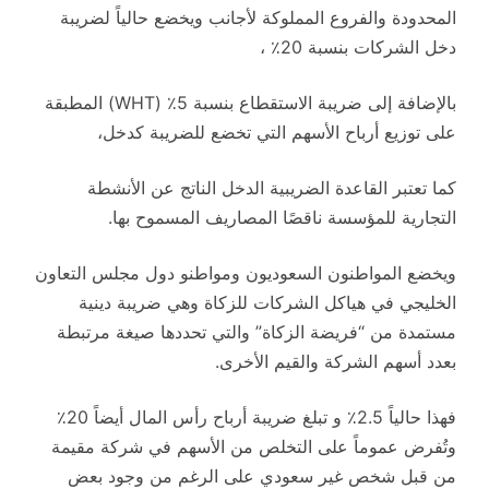
المحدودة والفروع المملوكة لأجانب ويخضع حالياً لضريبة
دخل الشركات بنسبة 20٪ ،
بالإضافة إلى ضريبة الاستقطاع بنسبة 5٪ (WHT) المطبقة
على توزيع أرباح الأسهم التي تخضع للضريبة كدخل،
كما تعتبر القاعدة الضريبية الدخل الناتج عن الأنشطة
التجارية للمؤسسة ناقصًا المصاريف المسموح بها.
ويخضع المواطنون السعوديون ومواطنو دول مجلس التعاون
الخليجي في هياكل الشركات للزكاة وهي ضريبة دينية
مستمدة من “فريضة الزكاة” والتي تحددها صيغة مرتبطة
بعدد أسهم الشركة والقيم الأخرى.
فهذا حالياً 2.5٪ و تبلغ ضريبة أرباح رأس المال أيضاً 20٪
وتُفرض عموماً على التخلص من الأسهم في شركة مقيمة
من قبل شخص غير سعودي على الرغم من وجود بعض