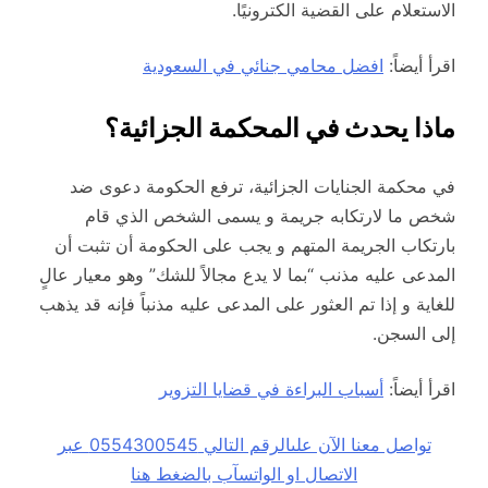
الاستعلام على القضية الكترونيًا.
اقرأ أيضاً:
افضل محامي جنائي في السعودية
ماذا يحدث في المحكمة الجزائية؟
في محكمة الجنايات الجزائية، ترفع الحكومة دعوى ضد
شخص ما لارتكابه جريمة و يسمى الشخص الذي قام
بارتكاب الجريمة المتهم و يجب على الحكومة أن تثبت أن
المدعى عليه مذنب “بما لا يدع مجالاً للشك” وهو معيار عالٍ
للغاية و إذا تم العثور على المدعى عليه مذنباً فإنه قد يذهب
إلى السجن.
اقرأ أيضاً:
أسباب البراءة في قضايا التزوير
تواصل معنا الآن علىالرقم التالي 0554300545 عبر
الاتصال او الواتسآب بالضغط هنا